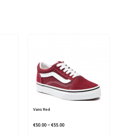
Vans Red
Conver
€
50.00
–
€
55.00
€
56.0