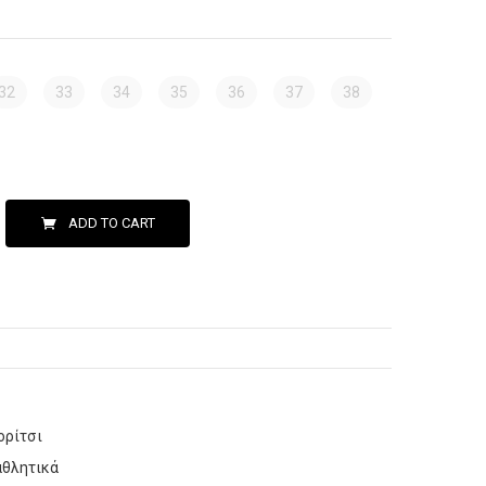
32
33
34
35
36
37
38
ADD TO CART
ορίτσι
αθλητικά