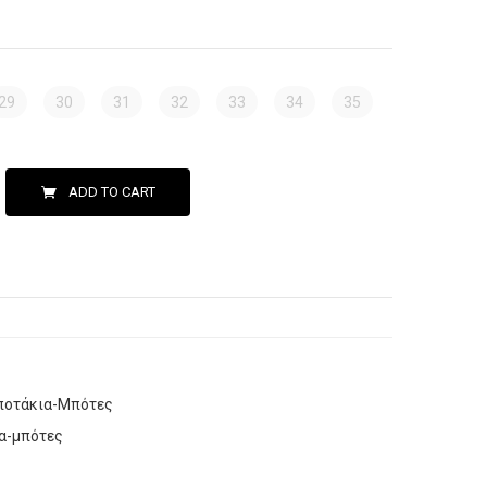
29
30
31
32
33
34
35
ADD TO CART
οτάκια-Μπότες
α-μπότες