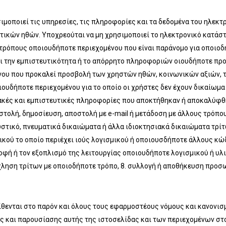
μοποιεί τις υπηρεσίες, τις πληροφορίες και τα δεδομένα του ηλεκτ
ικών ηθών. Υποχρεούται να μη χρησιμοποιεί τo ηλεκτρονικό κατάστημ
 τρόπους οποιουδήποτε περιεχομένου που είναι παράνομο για οποιο
ει την εμπιστευτικότητα ή το απόρρητο πληροφοριών οιουδήποτε προ
υ που προκαλεί προσβολή των χρηστών ηθών, κοινωνικών αξιών, της
ουδήποτε περιεχομένου για το οποίο οι χρήστες δεν έχουν δικαίωμα
ακές και εμπιστευτικές πληροφορίες που αποκτήθηκαν ή αποκαλύφ
στολή, δημοσίευση, αποστολή με e-mail ή μετάδοση με άλλους τρόπο
στικό, πνευματικά δικαιώματα ή άλλα ιδιοκτησιακά δικαιώματα τρίτ
ικού το οποίο περιέχει ιούς λογισμικού ή οποιουσδήποτε άλλους κώδ
οφή ή τον εξοπλισμό της λειτουργίας οποιουδήποτε λογισμικού ή υλ
όχληση τρίτων με οποιοδήποτε τρόπο, 8. συλλογή ή αποθήκευση προ
 τίθενται στο παρόν και όλους τους εφαρμοστέους νόμους και κανονισ
και παρουσίασης αυτής της ιστοσελίδας και των περιεχομένων στοι