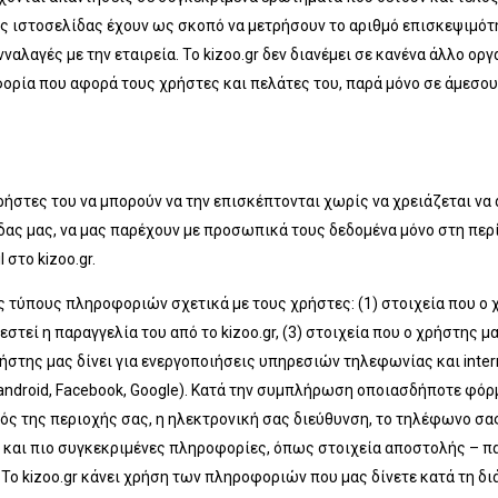
της ιστοσελίδας έχουν ως σκοπό να μετρήσουν το αριθμό επισκεψιμότ
αλαγές με την εταιρεία. Το kizoo.gr δεν διανέμει σε κανένα άλλο οργα
ορία που αφορά τους χρήστες και πελάτες του, παρά μόνο σε άμεσο
χρήστες του να μπορούν να την επισκέπτονται χωρίς να χρειάζεται να
δας μας, να μας παρέχουν με προσωπικά τους δεδομένα μόνο στη περ
στο kizoo.gr.
 τύπους πληροφοριών σχετικά με τους χρήστες: (1) στοιχεία που ο χ
εστεί η παραγγελία του από το kizoo.gr, (3) στοιχεία που ο χρήστης
ήστης μας δίνει για ενεργοποιήσεις υπηρεσιών τηλεφωνίας και interne
ndroid, Facebook, Google). Κατά την συμπλήρωση οποιασδήποτε φόρμ
ός της περιοχής σας, η ηλεκτρονική σας διεύθυνση, το τηλέφωνο σα
 και πιο συγκεκριμένες πληροφορίες, όπως στοιχεία αποστολής – πα
 Το kizoo.gr κάνει χρήση των πληροφοριών που μας δίνετε κατά τη δ