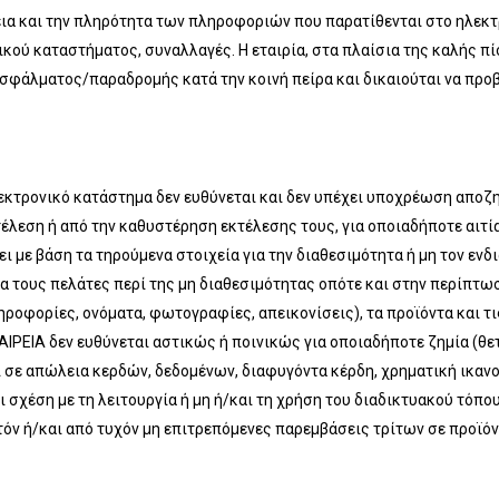
θεια και την πληρότητα των πληροφοριών που παρατίθενται στο ηλεκτ
κού καταστήματος, συναλλαγές. Η εταιρία, στα πλαίσια της καλής πίσ
σφάλματος/παραδρομής κατά την κοινή πείρα και δικαιούται να προ
εκτρονικό κατάστημα δεν ευθύνεται και δεν υπέχει υποχρέωση αποζ
έλεση ή από την καθυστέρηση εκτέλεσης τους, για οποιαδήποτε αιτία
ι με βάση τα τηρούμενα στοιχεία για την διαθεσιμότητα ή μη τον ε
α τους πελάτες περί της μη διαθεσιμότητας οπότε και στην περίπτωσ
ροφορίες, ονόματα, φωτογραφίες, απεικονίσεις), τα προϊόντα και τ
ΡΕΙΑ δεν ευθύνεται αστικώς ή ποινικώς για οποιαδήποτε ζημία (θετικ
ι σε απώλεια κερδών, δεδομένων, διαφυγόντα κέρδη, χρηματική ικανο
ι σχέση με τη λειτουργία ή μη ή/και τη χρήση του διαδικτυακού τόπ
όν ή/και από τυχόν μη επιτρεπόμενες παρεμβάσεις τρίτων σε προϊόν