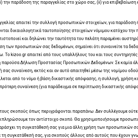
i) την παράδοση της παραγγελίας στο χώρο σας, (ii) για επιβεβαίωση
γελίας απαιτεί την συλλογή προσωπικών στοιχείων, για παράδοση ή
ονται δικαιολογητικά ταυτοποίησης στοιχείων νόμιμου κατόχου την 
ιστοποιεί και δηλώνει την ταυτότητα του πελάτη παραμένει αυστηρά
μιση των προσωπικών σας δεδομένων, σημαίνει ότι συναινείτε τα δε
. Το kizoo.gr απαιτεί από τους υπαλλήλους του και τους συντηρητέ
η παρούσα Δήλωση Προστασίας Προσωπικών Δεδομένων. Σε καμία άλλη
 σας συναίνεση, εκτός και αν αυτό απαιτηθεί μέσω της νομίμου οδ
λλεται από το νόμο ή βάση δικαστικής απόφασης, η συλλογή, χρήση
ς πρότερη συναίνεση (για παράδειγμα σε περίπτωση δικαστικής απόφ
 τους σκοπούς όπως περιγράφονται παραπάνω. Δεν συλλέγουμε ούτε
εκπληρώσουμε τον αντίστοιχο σκοπό. Θα χρησιμοποιήσουμε προσωπι
 παράσχει τη συγκατάθεσή σας για μια άλλη χρήση των προσωπικών σ
 τη συγκατάθεσή σας, για σκοπούς άλλους από αυτούς που έχουν γν