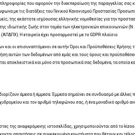
 πληροφορίες που αφορούν την διεκπεραίωση της παραγγελίας σας κ
φωνα με τις διατάξεις του Γενικού Κανονισμού Προστασίας Προσωπι
μείς, της εκάστοτε ισχύουσας ελληνικής νομοθεσίας για την προστ
ς ιδιωτικής ζωής στον τομέα των ηλεκτρονικών επικοινωνιών (Ν. 3
ΠΔΠΧ). Η εταιρεία έχει προσαρμοστεί με το GDPR πλαίσιο.
και οι επισυναπτόμενοι σε αυτήν Όροι και Προϋποθέσεις Χρήσης τ
χρήση αυτών των δεδομένων από εμάς και τους όρους και προϋποθέσ
αποκλειστικά και μόνο στα προσωπικά σας δεδομένα, τα οποία εσε
ορίζουν άμεσα ή έμμεσα. Έμμεσα σημαίνει σε συνδυασμό με άλλες πλ
χυδρομείου και τον αριθμό τηλεφώνου σας, ή ένα μοναδικό αριθμό α
τες της αναφερόμενης ιστοσελίδας, χρησιμοποιούνται από το kizoo.g
χονται απαντήσεις σε συγκεκριμένα ερωτήματα που θέτουν και τέλος 