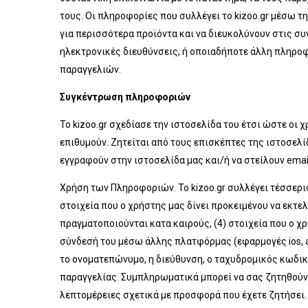
τους. Οι πληροφορίες που συλλέγει το kizoo.gr μέσω 
για περισσότερα προϊόντα και να διευκολύνουν στις συνν
ηλεκτρονικές διευθύνσεις, ή οποιαδήποτε άλλη πληροφ
παραγγελιών.
Συγκέντρωση πληροφοριών
Το kizoo.gr σχεδίασε την ιστοσελίδα του έτσι ώστε οι 
επιθυμούν. Ζητείται από τους επισκέπτες της ιστοσελί
εγγραφούν στην ιστοσελίδα μας και/ή να στείλουν email 
Χρήση των Πληροφοριών. Το kizoo.gr συλλέγει τέσσερις
στοιχεία που ο χρήστης μας δίνει προκειμένου να εκτελ
πραγματοποιούνται κατα καιρούς, (4) στοιχεία που ο χρ
σύνδεσή του μέσω άλλης πλατφόρμας (εφαρμογές ios, a
το ονοματεπώνυμο, η διεύθυνση, ο ταχυδρομικός κωδικ
παραγγελίας. Συμπληρωματικά μπορεί να σας ζητηθούν
λεπτομέρειες σχετικά με προσφορά που έχετε ζητήσει.