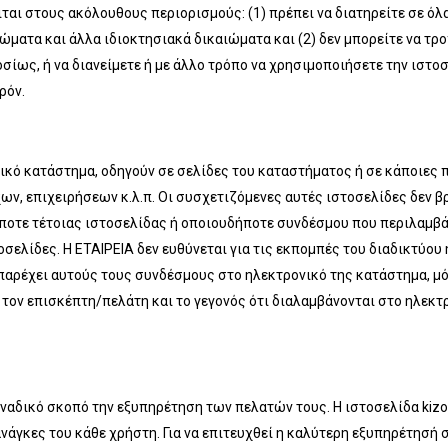
ιται στους ακόλουθους περιορισμούς: (1) πρέπει να διατηρείτε σε όλ
ματα και άλλα ιδιοκτησιακά δικαιώματα και (2) δεν μπορείτε να τρο
σίως, ή να διανείμετε ή με άλλο τρόπο να χρησιμοποιήσετε την ιστοσ
ρόν.
νικό κατάστημα, οδηγούν σε σελίδες του καταστήματος ή σε κάποιες 
ν, επιχειρήσεων κ.λ.π. Οι συσχετιζόμενες αυτές ιστοσελίδες δεν βρ
ήποτε τέτοιας ιστοσελίδας ή οποιουδήποτε συνδέσμου που περιλαμβάν
ελίδες. Η EΤΑΙΡΕΙΑ δεν ευθύνεται για τις εκπομπές του διαδικτύου
παρέχει αυτούς τους συνδέσμους στο ηλεκτρονικό της κατάστημα, μό
 τον επισκέπτη/πελάτη και το γεγονός ότι διαλαμβάνονται στο ηλεκτ
ναδικό σκοπό την εξυπηρέτηση των πελατών τους. Η ιστοσελίδα kizoo
νάγκες του κάθε χρήστη. Για να επιτευχθεί η καλύτερη εξυπηρέτησή σα