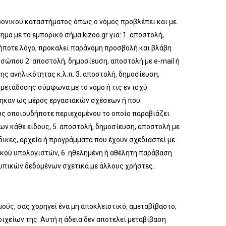
ρονικού καταστήματος όπως ο νόμος προβλέπει και με
α με το εμπορικό σήμα kizoo.gr για: 1. αποστολή,
δήποτε λόγο, προκαλεί παράνομη προσβολή και βλάβη
σώπου 2. αποστολή, δημοσίευση, αποστολή με e-mail ή
 ανηλικότητας κ.λ.π. 3. αποστολή, δημοσίευση,
 μετάδοσης σύμφωνα με το νόμο ή τις εν ισχύ
θηκαν ως μέρος εργασιακών σχέσεων ή που
υς οποιουδήποτε περιεχομένου το οποίο παραβιάζει
ων κάθε είδους, 5. αποστολή, δημοσίευση, αποστολή με
ικες, αρχεία ή προγράμματα που έχουν σχεδιαστεί με
ικού υπολογιστών, 6. ηθελημένη ή αθέλητη παράβαση
σωπικών δεδομένων σχετικά με άλλους χρήστες.
μούς, σας χορηγεί ένα μη αποκλειστικό, αμεταβίβαστο,
χείων της. Αυτή η άδεια δεν αποτελεί μεταβίβαση