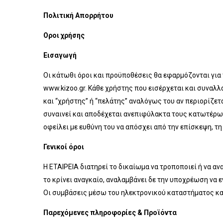
Πολιτική Απορρήτου
Οροι χρήσης
Εισαγωγή
Οι κάτωθι όροι και προϋποθέσεις θα εφαρμόζονται για 
www.kizoo.gr. Κάθε χρήστης που εισέρχεται και συναλ
και “χρήστης” ή “πελάτης” αναλόγως του αν περιορίζε
συναινεί και αποδέχεται ανεπιφύλακτα τους κατωτέρω 
οφείλει με ευθύνη του να απόσχει από την επίσκεψη, 
Γενικοί όροι
Η ΕΤΑΙΡΕΙΑ διατηρεί το δικαίωμα να τροποποιεί ή να 
το κρίνει αναγκαίο, αναλαμβάνει δε την υποχρέωση να
Οι συμβάσεις μέσω του ηλεκτρονικού καταστήματος κα
Παρεχόμενες πληροφορίες & Προϊόντα