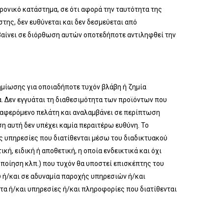
ρονικό κατάστημα, σε ότι αφορά την ταυτότητα της
της, δεν ευθύνεται και δεν δεσμεύεται από
βαίνει σε διόρθωση αυτών οποτεδήποτε αντιληφθεί την
ημίωσης για οποιαδήποτε τυχόν βλάβη ή ζημία
. Δεν εγγυάται τη διαθεσιμότητα των προϊόντων που
νδιαφερόμενο πελάτη και αναλαμβάνει σε περίπτωση
η αυτή δεν υπέχει καμία περαιτέρω ευθύνη. Το
ις υπηρεσίες που διατίθενται μέσω του διαδικτυακού
ή, ειδική ή αποθετική, η οποία ενδεικτικά και όχι
ποίηση κλπ.) που τυχόν θα υποστεί επισκέπτης του
ου ή/και σε αδυναμία παροχής υπηρεσιών ή/και
τα ή/και υπηρεσίες ή/και πληροφορίες που διατίθενται